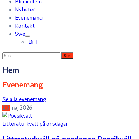
Bli medlem
Nyheter
Evenemang
Kontakt
Swe
BiH
Hem
Evenemang
Se alla evenemang
20
maj
2026
Litteraturkväll på onsdagar
Litteraturkväll på onsdagar: Poesikväll