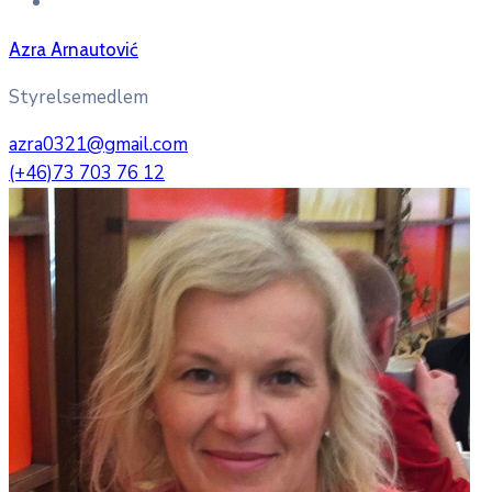
Azra Arnautović
Styrelsemedlem
azra0321@gmail.com
(+46)73 703 76 12