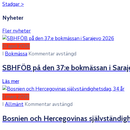
Stadgar >
Nyheter
Fler nyheter
21 april 2026
I
Bokmässa
Kommentar avstängd
SBHFÖB på den 37:e bokmässan i Sara
Läs mer
3 mars 2026
I
Allmänt
Kommentar avstängd
Bosnien och Hercegovinas självständigh