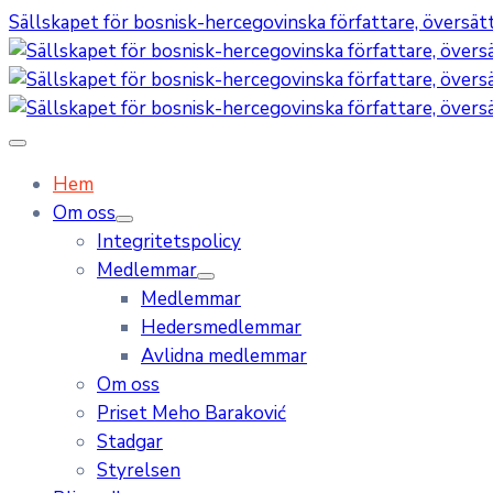
Sällskapet för bosnisk-hercegovinska författare, översätta
Hem
Om oss
Integritetspolicy
Medlemmar
Medlemmar
Hedersmedlemmar
Avlidna medlemmar
Om oss
Priset Meho Baraković
Stadgar
Styrelsen